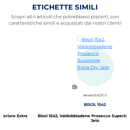
ETICHETTE SIMILI
Scopri altri articoli che potrebbero piacerti, con
caratteristiche simili e acquistati dai nostri clienti
Puoi
acquistare
Veneto
|
S.A.
|
75 cl
al
massimo
30
BISOL 1542
unità
di
Bisol 1542, Valdobbiadene Prosecco Superiore Extra Dry
prodotti
Jeio
appartenenti
al
gruppo