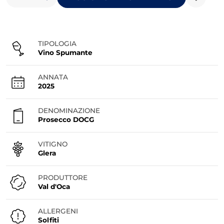
massimo
30
unità
di
TIPOLOGIA
Vino Spumante
prodotti
appartenenti
ANNATA
al
2025
gruppo
'ENOTECA_Spumanti
DENOMINAZIONE
e
Prosecco DOCG
Champagne'.
VITIGNO
Glera
PRODUTTORE
Val d'Oca
ALLERGENI
Solfiti