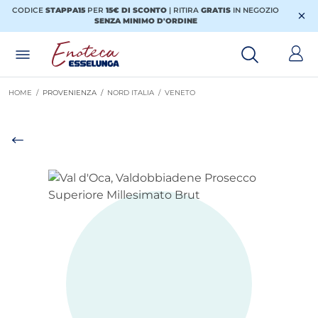
CODICE
STAPPA15
PER
15€ DI SCONTO
| RITIRA
GRATIS
IN NEGOZIO
Posizionati sull'elenco categorie
I miei acquisti
SENZA MINIMO D'ORDINE
HOME /
PROVENIENZA
/
NORD ITALIA
/
VENETO