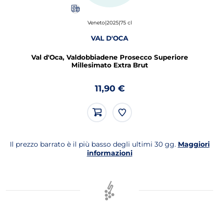
Puoi
acquistare
Veneto
|
2025
|
75 cl
al
massimo
30
VAL D'OCA
unità
di
Val d'Oca, Valdobbiadene Prosecco Superiore
prodotti
Millesimato Extra Brut
appartenenti
al
gruppo
'ENOTECA_Spumanti
11,90 €
e
Champagne'..
Il prezzo barrato è il più basso degli ultimi 30 gg.
Maggiori
informazioni