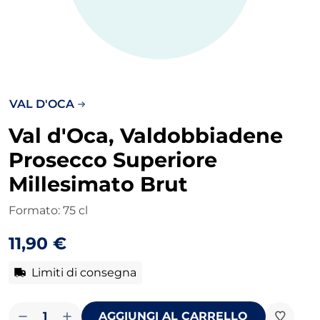
VAL D'OCA
Val d'Oca, Valdobbiadene
Prosecco Superiore
Millesimato Brut
Formato: 75 cl
11,90 €
Limiti di consegna
Puoi
acquistare
al
1
AGGIUNGI AL CARRELLO